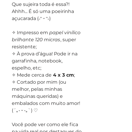
Que sujeira toda é essa?!
Ahhh... É só uma poeirinha
açucarada (˶ᵔ ᵕ ᵔ˶)
✧ Impresso em
papel vinílico
brilhante 120 micras
, super
resistente;
✧ À prova d’água! Pode ir na
garrafinha, notebook,
espelho, etc;
✧ Mede cerca de
4 x 3 cm
;
✧ Cortado por mim (ou
melhor, pelas minhas
máquinas queridas) e
embalados com muito amor!
(´｡• ᵕ •｡`) ♡
Você pode ver como ele fica
na vida real nos destaques do