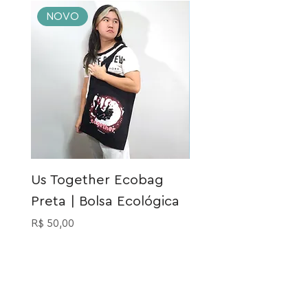
NOVO
NOVO
Us Together Ecobag
Meia Gatinho Açu
Preta | Bolsa Ecológica
Preço
R$ 40,00
Preço
R$ 50,00