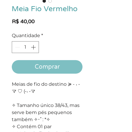
Meia Fio Vermelho
Preço
R$ 40,00
Quantidade
*
Comprar
Meias de fio do destino ≽ - ˕ •
マ ♡ (•˕ •マ
✧ Tamanho único 38/43, mas
serve bem pés pequenos
também ✧･ﾟ: *✧
✧ Contém 01 par