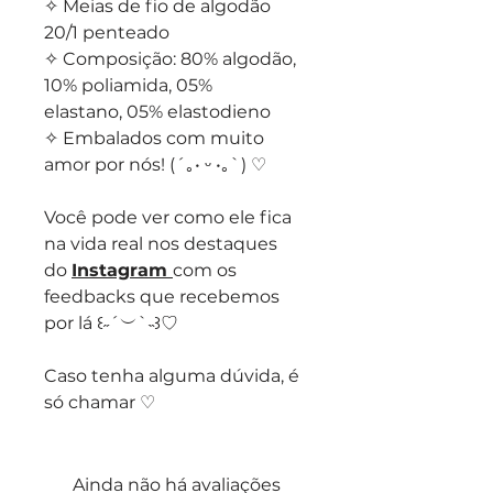
✧ Meias de fio de algodão
20/1 penteado
✧ Composição: 80% algodão,
10% poliamida, 05%
elastano, 05% elastodieno
✧ Embalados com muito
amor por nós! (´｡• ᵕ •｡`) ♡
Você pode ver como ele fica
na vida real nos destaques
do
Instagram
com os
feedbacks que recebemos
por lá ꒰˶´︶`˵꒱♡
Caso tenha alguma dúvida, é
só chamar ♡
Ainda não há avaliações