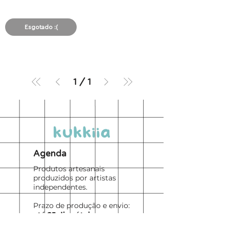
Esgotado :(
1
/
1
Agenda
Produtos artesanais
produzidos por artistas
independentes.
Prazo de produção e envio:
até 25 dias úteis.