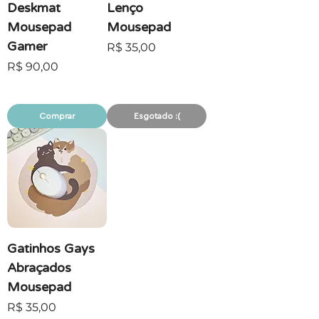
Deskmat
Lenço
Mousepad
Mousepad
Gamer
Preço
R$ 35,00
Preço
R$ 90,00
Comprar
Esgotado :(
Gatinhos Gays
Abraçados
Mousepad
Preço
R$ 35,00