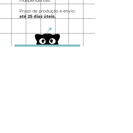
independentes.
Prazo de produção e envio:
até 25 dias úteis.
Participe da
nossa Newsletter
seja notificade toda vez
que tivermos produtos
novos e descontos!
Coloque seu e-mail aqui
Se Inscrever :)