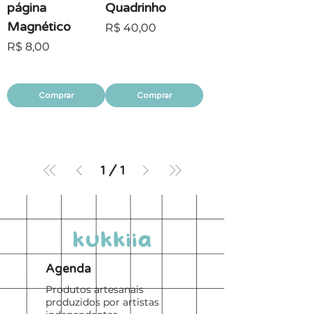
página
Quadrinho
Magnético
Preço
R$ 40,00
Preço
R$ 8,00
Comprar
Comprar
1
/
1
Agenda
Produtos artesanais
produzidos por artistas