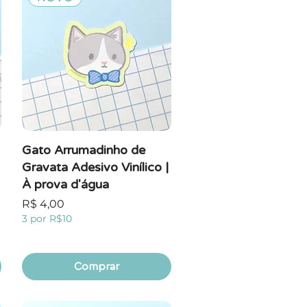
Gato Arrumadinho de
Gravata Adesivo Vinílico |
À prova d'água
Preço
R$ 4,00
3 por R$10
Comprar