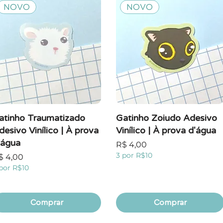
NOVO
NOVO
atinho Traumatizado
Gatinho Zoiudo Adesivo
desivo Vinílico | À prova
Vinílico | À prova d'água
'água
Preço
R$ 4,00
3 por R$10
reço
$ 4,00
por R$10
Comprar
Comprar