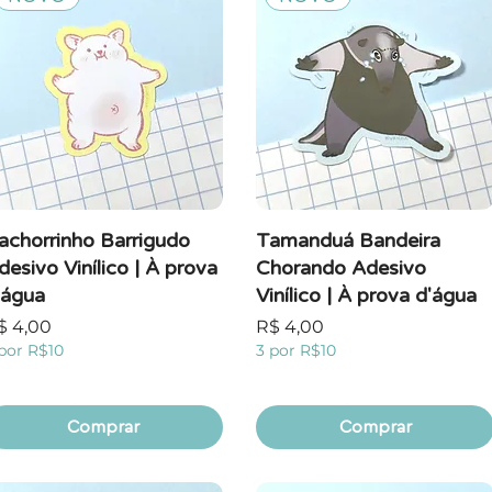
achorrinho Barrigudo
Tamanduá Bandeira
desivo Vinílico | À prova
Chorando Adesivo
'água
Vinílico | À prova d'água
reço
Preço
$ 4,00
R$ 4,00
por R$10
3 por R$10
Comprar
Comprar