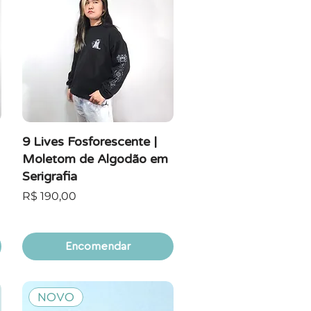
9 Lives Fosforescente |
Moletom de Algodão em
Serigrafia
Preço
R$ 190,00
Encomendar
NOVO