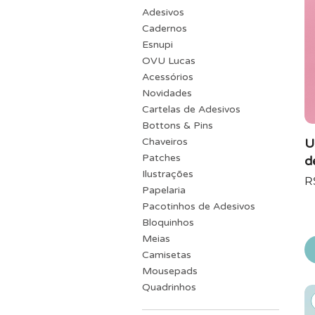
Adesivos
Cadernos
Esnupi
OVU Lucas
Acessórios
Novidades
Cartelas de Adesivos
Bottons & Pins
Chaveiros
U
Patches
d
Ilustrações
P
R
Papelaria
Pacotinhos de Adesivos
Bloquinhos
Meias
Camisetas
Mousepads
Quadrinhos