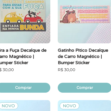
ira a Fuça Decalque de
Gatinho Pitico Decalque
arro Magnético |
de Carro Magnético |
umper Sticker
Bumper Sticker
reço
Preço
$ 30,00
R$ 30,00
Comprar
Comprar
NOVO
NOVO