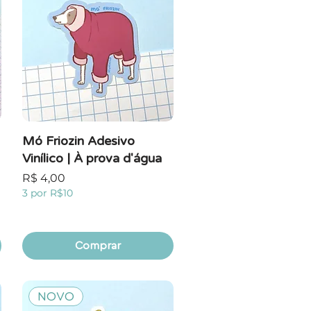
Mó Friozin Adesivo
Vinílico | À prova d'água
Preço
R$ 4,00
3 por R$10
Comprar
NOVO