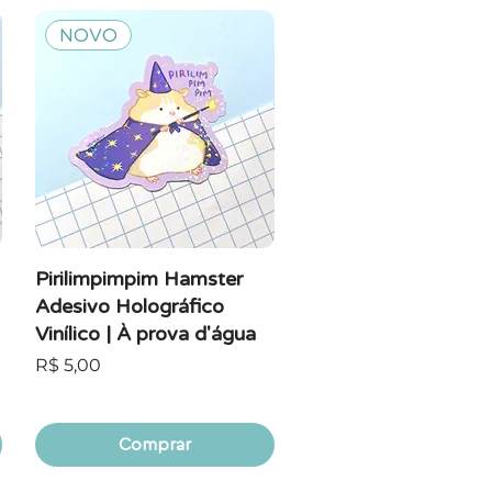
NOVO
Pirilimpimpim Hamster
Adesivo Holográfico
Vinílico | À prova d'água
Preço
R$ 5,00
Comprar