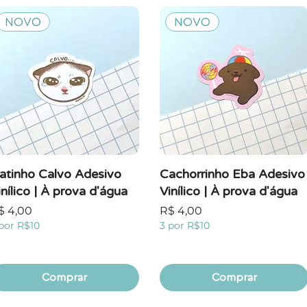
NOVO
NOVO
atinho Calvo Adesivo
Cachorrinho Eba Adesivo
inílico | À prova d'água
Vinílico | À prova d'água
reço
Preço
$ 4,00
R$ 4,00
por R$10
3 por R$10
Comprar
Comprar