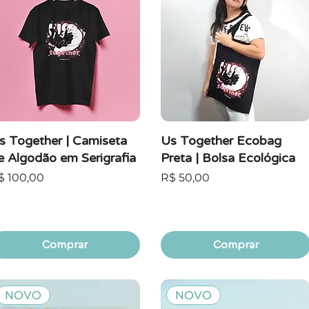
s Together | Camiseta
Us Together Ecobag
e Algodão em Serigrafia
Preta | Bolsa Ecológica
reço
Preço
$ 100,00
R$ 50,00
Comprar
Comprar
NOVO
NOVO