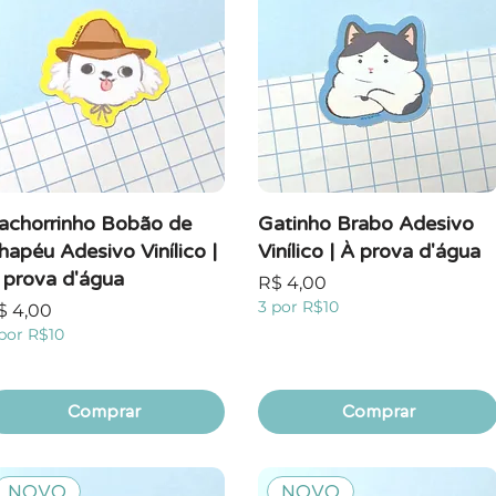
achorrinho Bobão de
Gatinho Brabo Adesivo
hapéu Adesivo Vinílico |
Vinílico | À prova d'água
 prova d'água
Preço
R$ 4,00
3 por R$10
reço
$ 4,00
por R$10
Comprar
Comprar
NOVO
NOVO