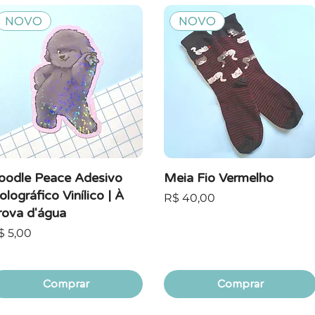
NOVO
NOVO
oodle Peace Adesivo
Meia Fio Vermelho
olográfico Vinílico | À
Preço
R$ 40,00
rova d'água
reço
$ 5,00
Comprar
Comprar