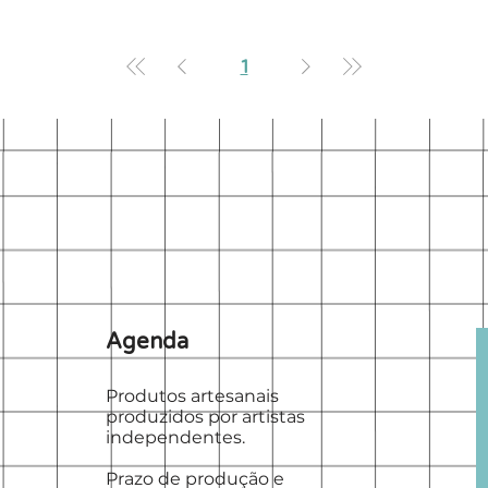
1
Agenda
Produtos artesanais
produzidos por artistas
independentes.
Prazo de produção e