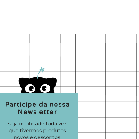
Participe da nossa
Newsletter
seja notificade toda vez
que tivermos produtos
novos e descontos!