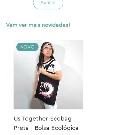
Avaliar
Vem ver mais novidades!
NOVO
NOVO
Us Together Ecobag
Meia Gatinho Açu
Preta | Bolsa Ecológica
Preço
R$ 40,00