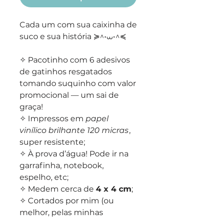
Cada um com sua caixinha de
suco e sua história ≽^•⩊•^≼
✧ Pacotinho com 6 adesivos
de gatinhos resgatados
tomando suquinho com valor
promocional — um sai de
graça!
✧ Impressos em
papel
vinílico brilhante 120 micras
,
super resistente;
✧ À prova d’água! Pode ir na
garrafinha, notebook,
espelho, etc;
✧ Medem cerca de
4 x 4 cm
;
✧ Cortados por mim (ou
melhor, pelas minhas