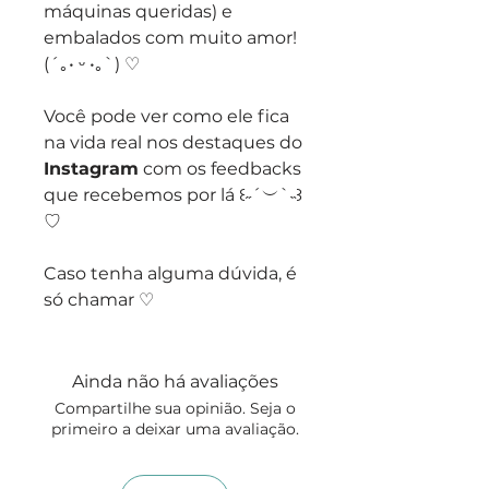
máquinas queridas) e
embalados com muito amor!
(´｡• ᵕ •｡`) ♡
Você pode ver como ele fica
na vida real nos destaques do
Instagram
com os feedbacks
que recebemos por lá ꒰˶´︶`˵꒱
♡
Caso tenha alguma dúvida, é
só chamar ♡
Ainda não há avaliações
Compartilhe sua opinião. Seja o
primeiro a deixar uma avaliação.