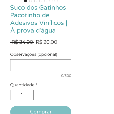
Suco dos Gatinhos
Pacotinho de
Adesivos Vinílicos |
À prova d'água
Preço
Preço
 R$ 24,00 
R$ 20,00
normal
promocional
Observações (opcional)
0/500
Quantidade
*
Comprar