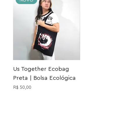
NOVO
NOVO
Us Together Ecobag
Meia Gatinho Açu
Preta | Bolsa Ecológica
Preço
R$ 40,00
Preço
R$ 50,00