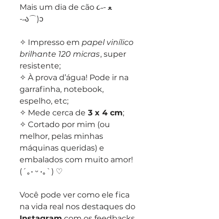
Mais um dia de cão ૮˶- ﻌ
-˶ა⌒)ᦱ
✧ Impresso em
papel vinílico
brilhante 120 micras
, super
resistente;
✧ À prova d’água! Pode ir na
garrafinha, notebook,
espelho, etc;
✧ Mede cerca de
3 x 4 cm
;
✧ Cortado por mim (ou
melhor, pelas minhas
máquinas queridas) e
embalados com muito amor!
(´｡• ᵕ •｡`) ♡
Você pode ver como ele fica
na vida real nos destaques do
Instagram
com os feedbacks