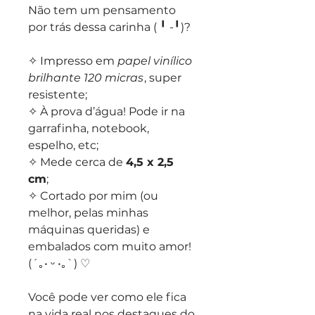
Não tem um pensamento
por trás dessa carinha ( ╹ -╹)?
✧ Impresso em
papel vinílico
brilhante 120 micras
, super
resistente;
✧ À prova d’água! Pode ir na
garrafinha, notebook,
espelho, etc;
✧ Mede cerca de
4,5 x 2,5
cm
;
✧ Cortado por mim (ou
melhor, pelas minhas
máquinas queridas) e
embalados com muito amor!
(´｡• ᵕ •｡`) ♡
Você pode ver como ele fica
na vida real nos destaques do