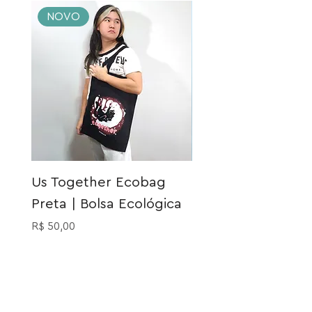
NOVO
NOVO
Us Together Ecobag
Meia Gatinho Açu
Preta | Bolsa Ecológica
Preço
R$ 40,00
Preço
R$ 50,00