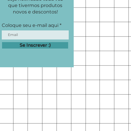
que tivermos produtos
novos e descontos!
Coloque seu e-mail aqui
Se Inscrever :)