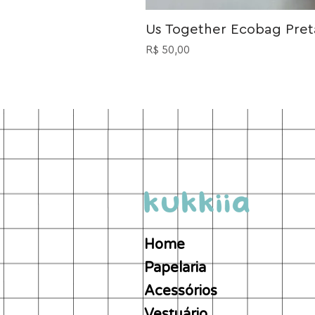
Us Together Ecobag Preta
Preço
R$ 50,00
Home
Papelaria
Acessórios
Vestuário