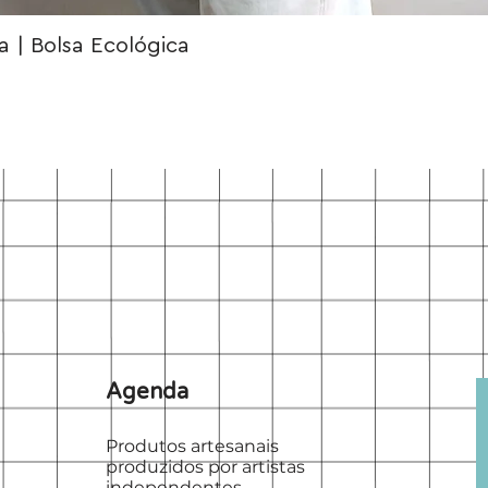
 | Bolsa Ecológica
Agenda
Produtos artesanais
produzidos por artistas
independentes.