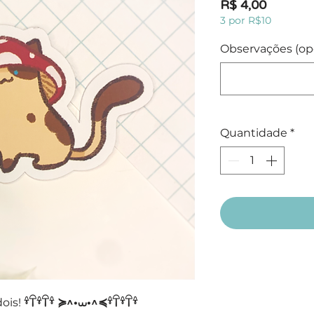
Preço
R$ 4,00
3 por R$10
Observações (op
Quantidade
*
ois!
𓍊𓋼𓍊𓋼𓍊 ≽^•⩊•^≼𓍊𓋼𓍊𓋼𓍊