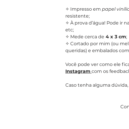
✧ Impresso em
papel viníli
resistente;
✧ À prova d’água! Pode ir n
etc;
✧ Mede cerca de
4 x 3 cm
;
✧ Cortado por mim (ou mel
queridas) e embalados com m
Você pode ver como ele fica
Instagram
com os feedbac
Caso tenha alguma dúvida,
Com