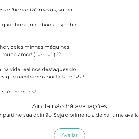
co brilhante 120 micras
, super
a garrafinha, notebook, espelho,
hor, pelas minhas máquinas
uito amor! (´｡• ᵕ •｡`) ♡
 na vida real nos destaques do
ks que recebemos por lá ꒰˶´︶`˵꒱♡
 é só chamar ♡
Ainda não há avaliações
partilhe sua opinião. Seja o primeiro a deixar uma avalia
Avaliar