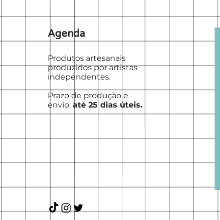
Agenda
Produtos artesanais
produzidos por artistas
independentes.
Prazo de produção e
envio:
até 25 dias úteis.