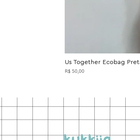
Us Together Ecobag Preta
Preço
R$ 50,00