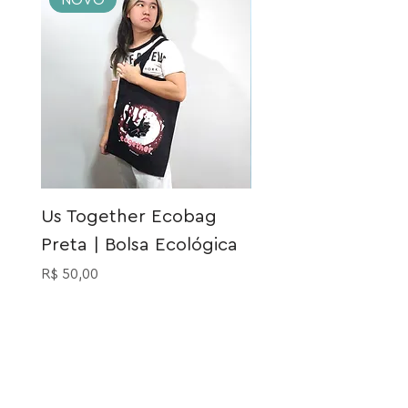
NOVO
NOVO
Us Together Ecobag
Meia Gatinho Açu
Preta | Bolsa Ecológica
Preço
R$ 40,00
Preço
R$ 50,00