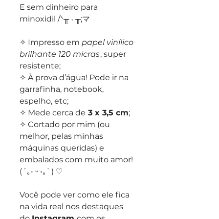
E sem dinheiro para
minoxidil /ᐠ╥ ˕ ╥;マ
✧ Impresso em
papel vinílico
brilhante 120 micras
, super
resistente;
✧ À prova d’água! Pode ir na
garrafinha, notebook,
espelho, etc;
✧ Mede cerca de
3 x 3,5 cm
;
✧ Cortado por mim (ou
melhor, pelas minhas
máquinas queridas) e
embalados com muito amor!
(´｡• ᵕ •｡`) ♡
Você pode ver como ele fica
na vida real nos destaques
do
Instagram
com os