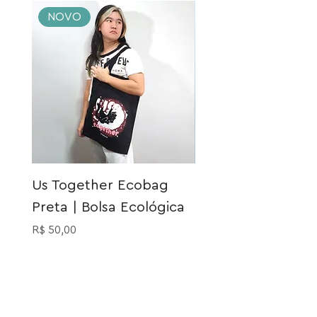
NOVO
NOVO
Us Together Ecobag
Meia Gatinho Açu
Preta | Bolsa Ecológica
Preço
R$ 40,00
Preço
R$ 50,00