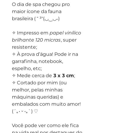
O dia de spa chegou pro
maior ícone da fauna
brasileira ( ˘ ³˘(◡‿◡˶)
✧ Impresso em
papel vinílico
brilhante 120 micras
, super
resistente;
✧ À prova d’água! Pode ir na
garrafinha, notebook,
espelho, etc;
✧ Mede cerca de
3 x 3 cm
;
✧ Cortado por mim (ou
melhor, pelas minhas
máquinas queridas) e
embalados com muito amor!
(´｡• ᵕ •｡`) ♡
Você pode ver como ele fica
na vida real nos destaques do