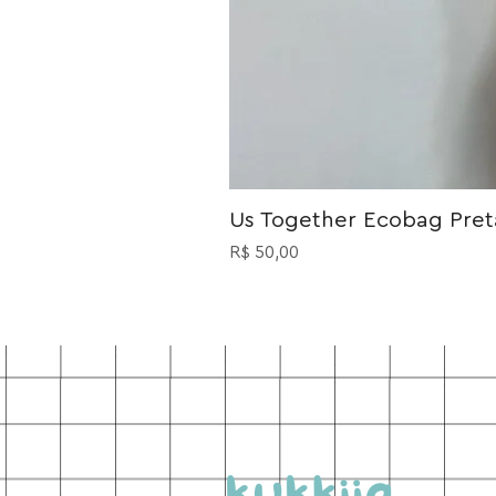
Us Together Ecobag Preta
Preço
R$ 50,00