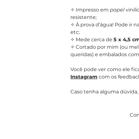
✧ Impresso em
papel viníli
resistente;
✧ À prova d’água! Pode ir n
etc;
✧ Mede cerca de
5 x 4,5 c
✧ Cortado por mim (ou mel
queridas) e embalados com m
Você pode ver como ele fica
Instagram
com os feedback
Caso tenha alguma dúvida,
Com