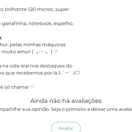
co brilhante 120 micras
, super
a garrafinha, notebook, espelho,
m
;
hor, pelas minhas máquinas
uito amor! (´｡• ᵕ •｡`) ♡
 na vida real nos destaques do
s que recebemos por lá ꒰˶´︶`˵꒱♡
 é só chamar ♡
Ainda não há avaliações
partilhe sua opinião. Seja o primeiro a deixar uma avalia
Avaliar