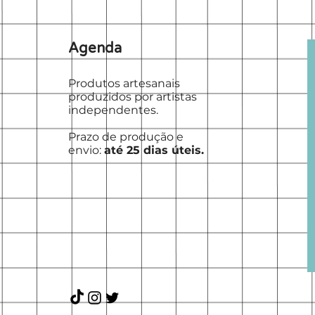
Agenda
Produtos artesanais
produzidos por artistas
independentes.
Prazo de produção e
envio:
até 25 dias úteis.