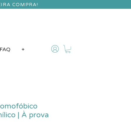
EIRA COMPRA!
FAQ
+
Homofóbico
ílico | À prova