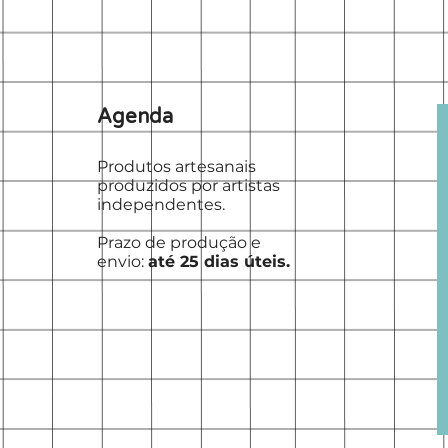
Agenda
Produtos artesanais
produzidos por artistas
independentes.
Prazo de produção e
envio:
até 25 dias úteis.