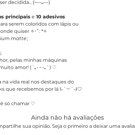
ser decidida... (ᵕ—ᴗ—)
s principais
e
10 adesivos
ara serem coloridos com lápis ou
 onde quiser ✧･ﾟ: *✧
mium matte
;
!
m
;
hor, pelas minhas máquinas
ito amor! (´｡• ᵕ •｡`) ♡
 na vida real nos destaques do
ks que recebemos por lá ꒰˶´︶`˵꒱♡
 é só chamar ♡
Ainda não há avaliações
partilhe sua opinião. Seja o primeiro a deixar uma avalia