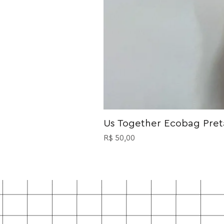
Us Together Ecobag Preta
Preço
R$ 50,00