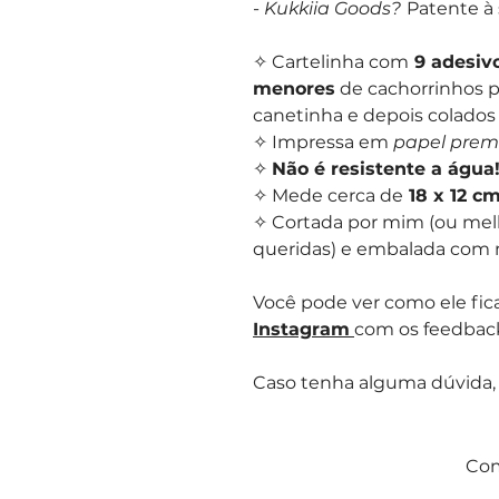
-
Kukkiia Goods?
Patente à 
✧ Cartelinha com
9 adesivo
menores
de cachorrinhos p
canetinha e depois colados
✧ Impressa em
papel pre
✧
Não é resistente a água
✧ Mede cerca de
18 x 12 c
✧ Cortada por mim (ou mel
queridas) e embalada com mu
Você pode ver como ele fica
Instagram
com os feedbac
Caso tenha alguma dúvida,
Com