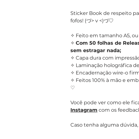
Sticker Book de respeito p
fofos! (づ> v <)づ♡
✧ Feito em tamanho A5, ou 
✧
Com 50 folhas de Releas
sem estragar nada;
✧ Capa dura com impressão
✧ Laminação holográfica de
✧ Encadernação wire-o fir
✧ Feitos 100% à mão e emba
♡
Você pode ver como ele fica
Instagram
com os feedback
Caso tenha alguma dúvida,