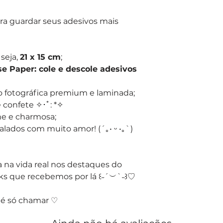
ara guardar seus adesivos mais
seja,
21 x 15 cm
;
e Paper: cole e descole adesivos
 fotográfica premium e laminada;
 confete ✧･ﾟ: *✧
me e charmosa;
lados com muito amor! (´｡• ᵕ •｡`)
 na vida real nos destaques do
s que recebemos por lá ꒰˶´︶`˵꒱♡
 é só chamar ♡