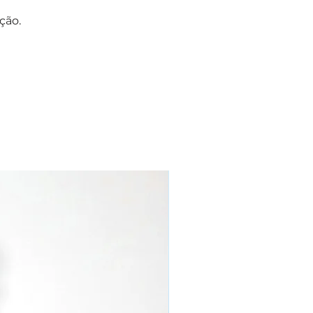
ção.
NOVO