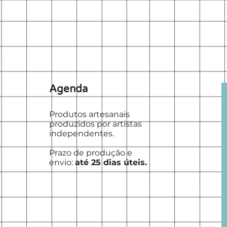
Agenda
Produtos artesanais
produzidos por artistas
independentes.
Prazo de produção e
envio:
até 25 dias úteis.