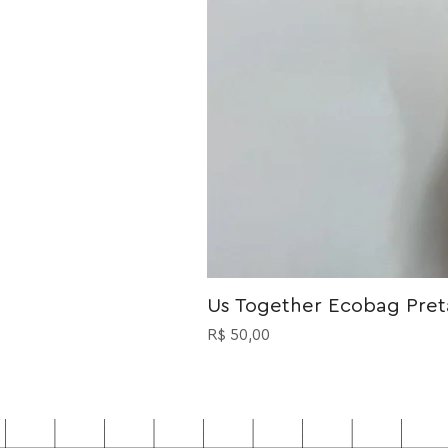
Us Together Ecobag Preta
Preço
R$ 50,00