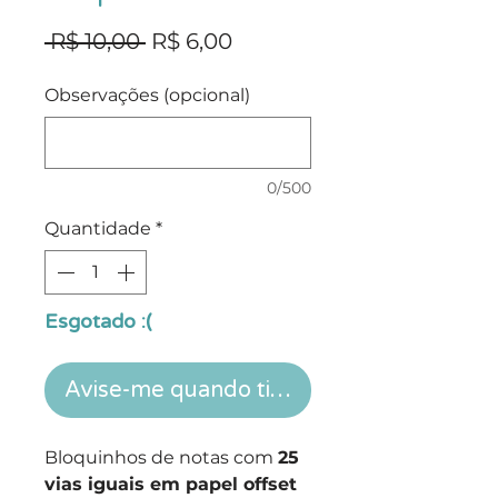
Preço
Preço
 R$ 10,00 
R$ 6,00
normal
promocional
Observações (opcional)
0/500
Quantidade
*
Esgotado :(
Avise-me quando tiver mais!
Bloquinhos de notas com
25
vias iguais em papel offset