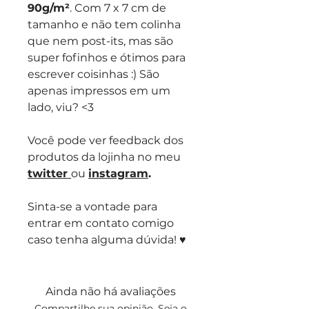
90g/m²
. Com 7 x 7 cm de
tamanho e não tem colinha
que nem post-its, mas são
super fofinhos e ótimos para
escrever coisinhas :) São
apenas impressos em um
lado, viu? <3
Você pode ver feedback dos
produtos da lojinha no meu
twitter
ou
instagram
.
Sinta-se a vontade para
entrar em contato comigo
caso tenha alguma dúvida! ♥
Ainda não há avaliações
Compartilhe sua opinião. Seja o