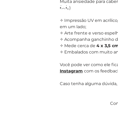
Muita ansiedade para caber
•́︿•̀｡)
✧ Impressão UV em acrílico
em um lado;
✧ Arte frente e verso espelh
✧ Acompanha ganchinho de 
✧ Mede cerca de
4 x 3,5 c
✧ Embalados com muito amor
Você pode ver como ele fica
Instagram
com os feedbac
Caso tenha alguma dúvida,
Com