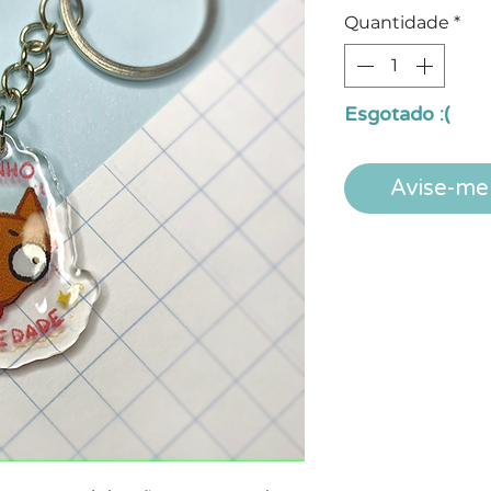
Quantidade
*
Esgotado :(
Avise-me 