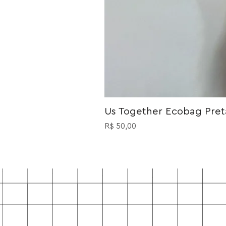
Us Together Ecobag Preta
Preço
R$ 50,00