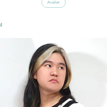
Avaliar
!