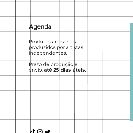
Agenda
Produtos artesanais
produzidos por artistas
independentes.
Prazo de produção e
envio:
até 25 dias úteis.