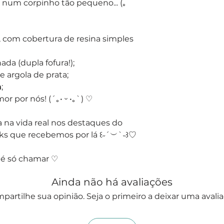
 num corpinho tão pequeno... (｡
, com cobertura de resina simples
ada (dupla fofura!);
argola de prata;
m
;
 por nós! (´｡• ᵕ •｡`) ♡
 na vida real nos destaques do
ks que recebemos por lá ꒰˶´︶`˵꒱♡
 é só chamar ♡
Ainda não há avaliações
partilhe sua opinião. Seja o primeiro a deixar uma avalia