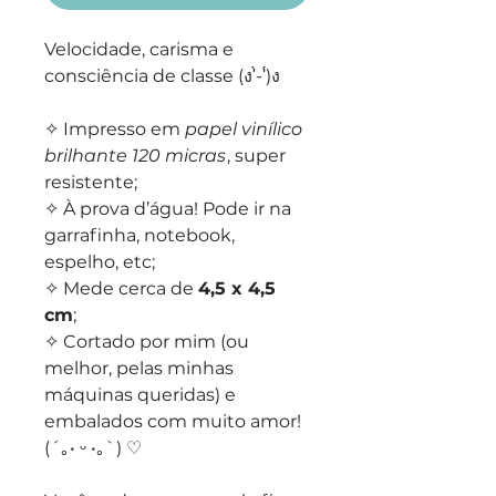
Velocidade, carisma e
consciência de classe (ง'̀-'́)ง
✧ Impresso em
papel vinílico
brilhante 120 micras
, super
resistente;
✧ À prova d’água! Pode ir na
garrafinha, notebook,
espelho, etc;
✧ Mede cerca de
4,5 x 4,5
cm
;
✧ Cortado por mim (ou
melhor, pelas minhas
máquinas queridas) e
embalados com muito amor!
(´｡• ᵕ •｡`) ♡