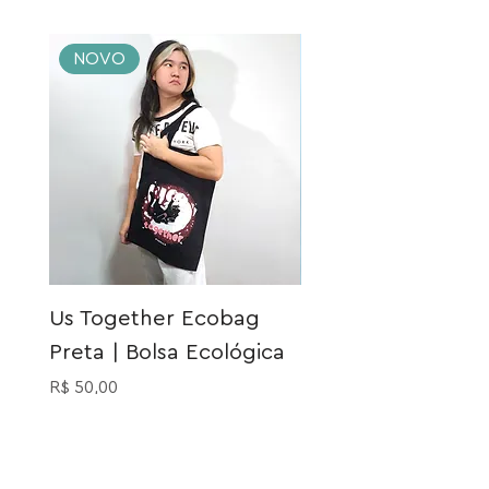
NOVO
NOVO
Us Together Ecobag
Meia Gatinho Açu
Preta | Bolsa Ecológica
Preço
R$ 40,00
Preço
R$ 50,00