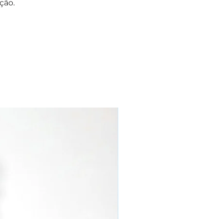
ção.
NOVO