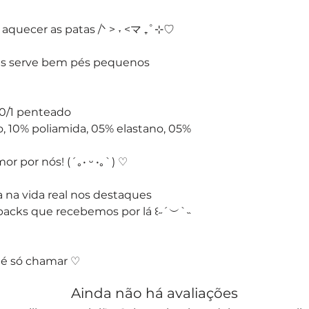
e aquecer as patas /ᐠ > ˕ <マ ₊˚⊹♡
as serve bem pés pequenos
20/1 penteado
 10% poliamida, 05% elastano, 05%
 por nós! (´｡• ᵕ •｡`) ♡
 na vida real nos destaques
acks que recebemos por lá ꒰˶´︶`˵
 é só chamar ♡
Ainda não há avaliações