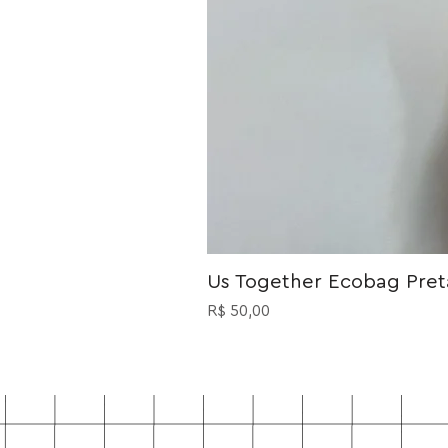
Us Together Ecobag Preta
Preço
R$ 50,00