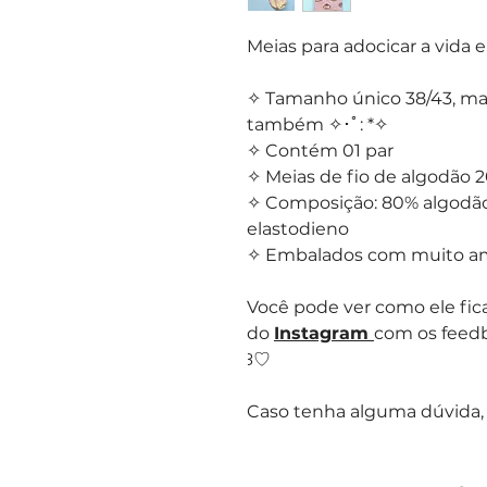
Meias para adocicar a vida 
✧ Tamanho único 38/43, m
também ✧･ﾟ: *✧
✧ Contém 01 par
✧ Meias de fio de algodão 
✧ Composição: 80% algodão,
elastodieno
✧ Embalados com muito amor
Você pode ver como ele fica
do
Instagram
com os feedb
꒱♡
Caso tenha alguma dúvida,