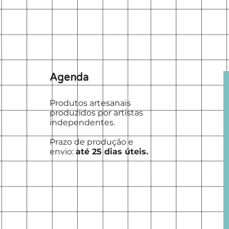
Agenda
Produtos artesanais
produzidos por artistas
independentes.
Prazo de produção e
envio:
até 25 dias úteis.