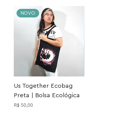
NOVO
NOVO
Us Together Ecobag
Meia Gatinho Açu
Preta | Bolsa Ecológica
Preço
R$ 40,00
Preço
R$ 50,00