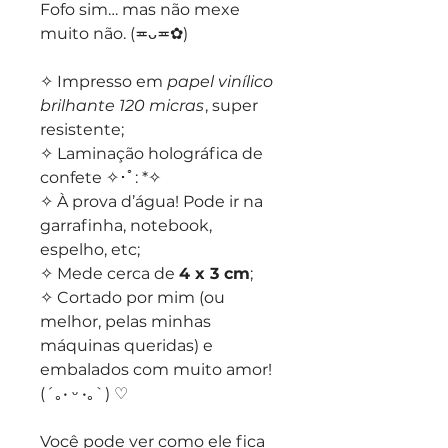
Fofo sim… mas não mexe
muito não. (≖ᴗ≖✿)
✧ Impresso em
papel vinílico
brilhante 120 micras
, super
resistente;
✧ Laminação holográfica de
confete ✧･ﾟ: *✧
✧ À prova d’água! Pode ir na
garrafinha, notebook,
espelho, etc;
✧ Mede cerca de
4 x 3 cm
;
✧ Cortado por mim (ou
melhor, pelas minhas
máquinas queridas) e
embalados com muito amor!
(´｡• ᵕ •｡`) ♡
Você pode ver como ele fica