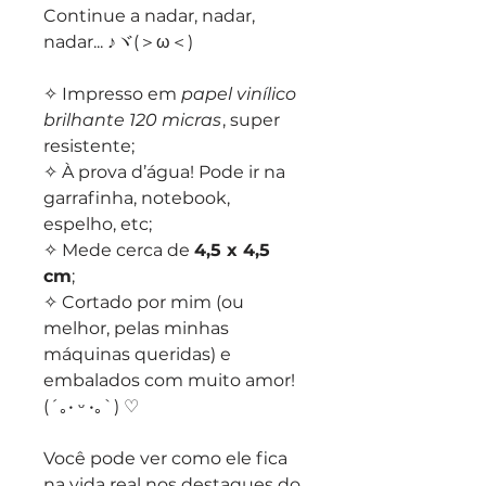
Continue a nadar, nadar,
nadar... ♪ヾ(＞ω＜)ゞ
✧ Impresso em
papel vinílico
brilhante 120 micras
, super
resistente;
✧ À prova d’água! Pode ir na
garrafinha, notebook,
espelho, etc;
✧ Mede cerca de
4,5 x 4,5
cm
;
✧ Cortado por mim (ou
melhor, pelas minhas
máquinas queridas) e
embalados com muito amor!
(´｡• ᵕ •｡`) ♡
Você pode ver como ele fica
na vida real nos destaques do