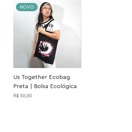
NOVO
NOVO
Us Together Ecobag
Meia Gatinho Açu
Preta | Bolsa Ecológica
Preço
R$ 40,00
Preço
R$ 50,00