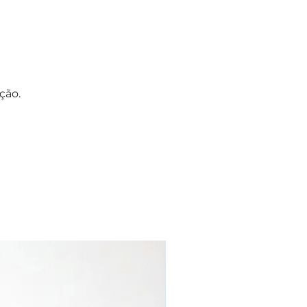
ção.
NOVO