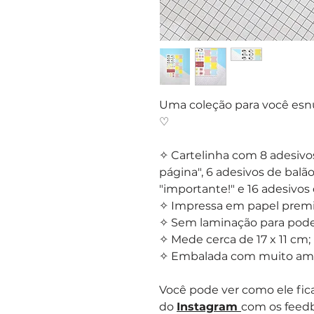
Uma coleção para você esnupa
♡
✧ Cartelinha com 8 adesivos
página", 6 adesivos de balão
"importante!" e 16 adesivos 
✧ Impressa em papel premi
✧ Sem laminação para pode
✧ Mede cerca de 17 x 11 cm;
✧ Embalada com muito amor!
Você pode ver como ele fica
do
Instagram
com os feedb