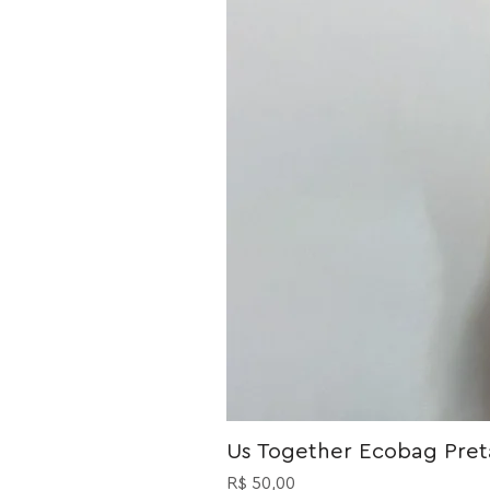
Us Together Ecobag Preta
Preço
R$ 50,00