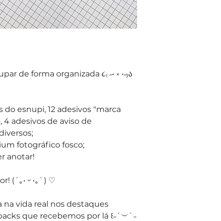
r de forma organizada ૮₍ ˶• ༝ •˶₎ა
 do esnupi, 12 adesivos "marca
, 4 adesivos de aviso de
diversos;
um fotográfico fosco;
r anotar!
 (´｡• ᵕ •｡`) ♡
 na vida real nos destaques
acks que recebemos por lá ꒰˶´︶`˵