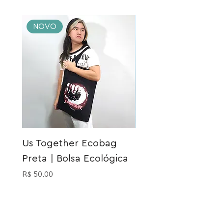
NOVO
NOVO
Us Together Ecobag
Meia Gatinho Açu
Preta | Bolsa Ecológica
Preço
R$ 40,00
Preço
R$ 50,00