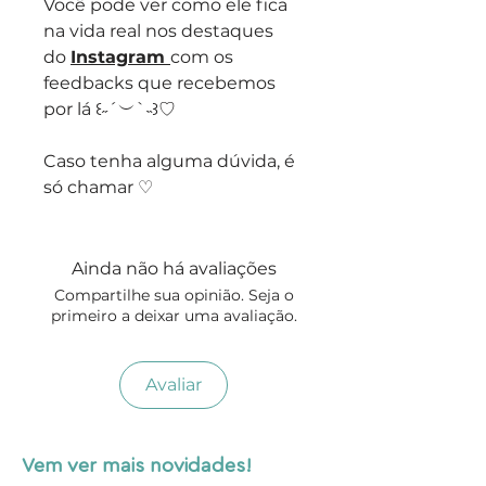
Você pode ver como ele fica
na vida real nos destaques
do
Instagram
com os
feedbacks que recebemos
por lá ꒰˶´︶`˵꒱♡
Caso tenha alguma dúvida, é
só chamar ♡
Ainda não há avaliações
Compartilhe sua opinião. Seja o
primeiro a deixar uma avaliação.
Avaliar
Vem ver mais novidades!