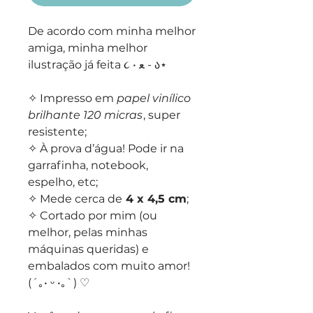
De acordo com minha melhor
amiga, minha melhor
ilustração já feita ૮ • ﻌ - ა⁩⋆
✧ Impresso em
papel vinílico
brilhante 120 micras
, super
resistente;
✧ À prova d’água! Pode ir na
garrafinha, notebook,
espelho, etc;
✧ Mede cerca de
4 x 4,5 cm
;
✧ Cortado por mim (ou
melhor, pelas minhas
máquinas queridas) e
embalados com muito amor!
(´｡• ᵕ •｡`) ♡