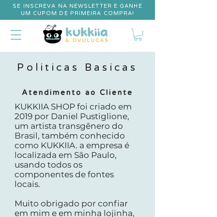
SE INSCREVA NA NEWSLETTER E GANHE
UM CUPOM DE PRIMEIRA COMPRA!
Politicas Basicas
Atendimento ao Cliente
KUKKIIA SHOP foi criado em
2019 por Daniel Pustiglione,
um artista transgênero do
Brasil, também conhecido
como KUKKIIA. a empresa é
localizada em São Paulo,
usando todos os
componentes de fontes
locais.
Muito obrigado por confiar
em mim e em minha lojinha,