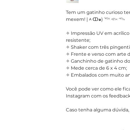
Tem um gatinho curioso tent
mexem! |ᆺↀ๑) 𓆝 𓆟 𓆞
✧ Impressão UV em acrílico
resistente;
✧ Shaker com três pingenti
✧ Frente e verso com arte d
✧ Ganchinho de gatinho dou
✧ Mede cerca de 6 x 4 cm;
✧ Embalados com muito amor
Você pode ver como ele fica
Instagram com os feedback
Caso tenha alguma dúvida,