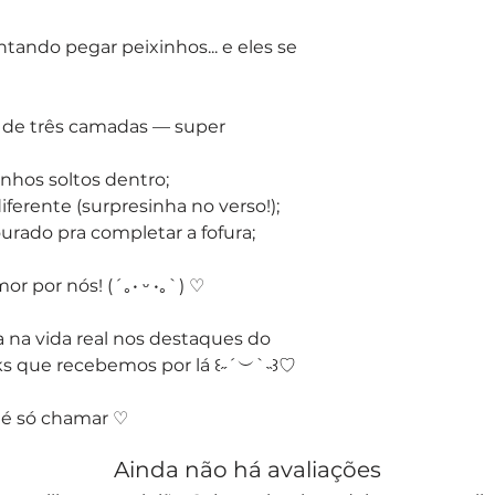
ando pegar peixinhos... e eles se
 de três camadas — super
nhos soltos dentro;
iferente (surpresinha no verso!);
rado pra completar a fofura;
 por nós! (´｡• ᵕ •｡`) ♡
 na vida real nos destaques do
s que recebemos por lá ꒰˶´︶`˵꒱♡
 é só chamar ♡
Ainda não há avaliações