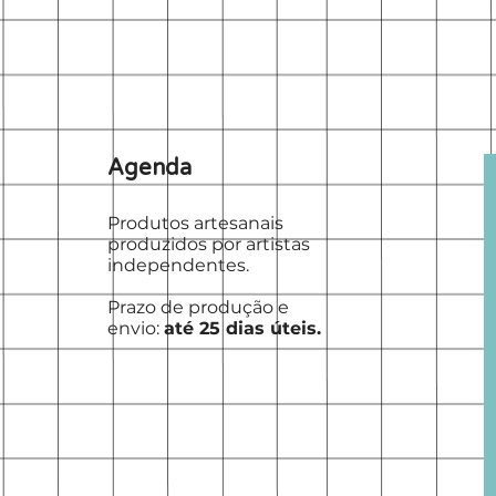
Agenda
Produtos artesanais
produzidos por artistas
independentes.
Prazo de produção e
envio:
até 25 dias úteis.