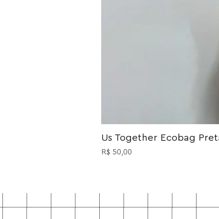
Us Together Ecobag Preta
Preço
R$ 50,00