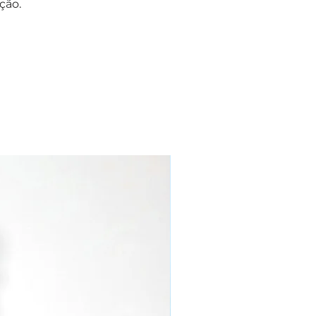
ção.
NOVO